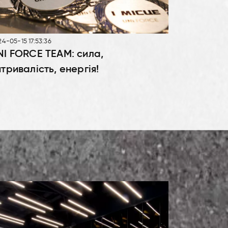
4-05-15 17:53:36
NI FORCE TEAM: сила,
итривалість, енергія!