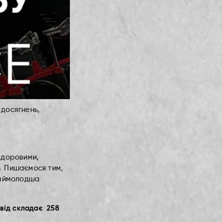
 досягнень,
 здоровими,
ю. Пишаємося тим,
 наймолодша
від складає 258