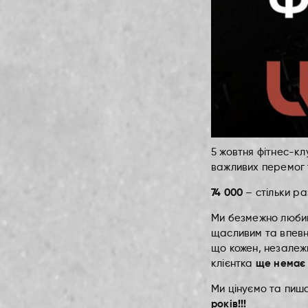
5 жовтня фітнес-кл
важливих перемог т
74 000
– стільки ра
Ми безмежно любимо
щасливим та впевн
що кожен, незалежн
ще немає 
клієнтка
Ми цінуємо та пиш
років!!!