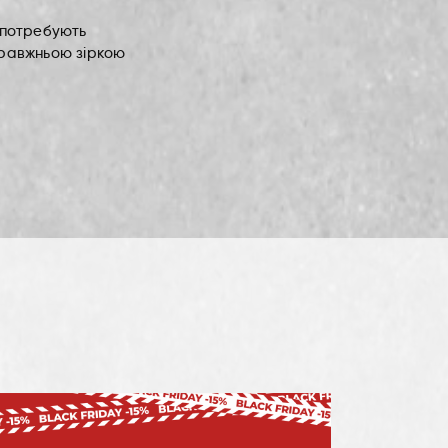
я потребують
справжньою зіркою