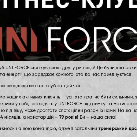
уб UNI FORCE святкує свою другу річницю! Це були два роки
а енергії, що заряджає кожного, хто до нас приєднується.
зів ви відвідали наш клуб за цей час!
 наших активних клієнтів – усі, хто прагне бути сильними,
еними у собі, знаходять у UNI FORCE підтримку та мотиваці
о від віку, може досягати своїх цілей разом із нами. Наша
4 місяців
79 років
, а найстаршій –
! Ви – наша сила!
тренерський дос
аємось нашою командою, адже її загальний