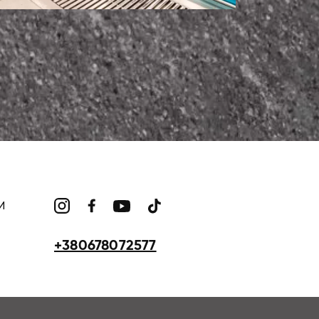
И
+380678072577