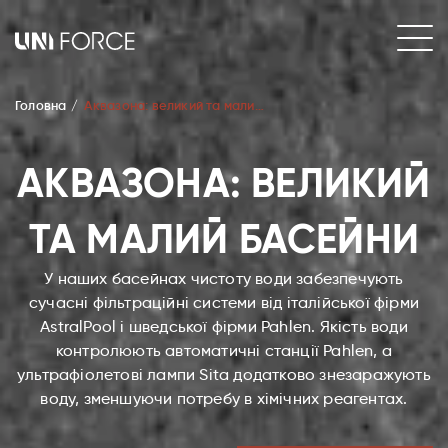
Головна
Аквазона: великий та малий басейни
АКВАЗОНА: ВЕЛИКИЙ
ТА МАЛИЙ БАСЕЙНИ
У наших басейнах чистоту води забезпечують
сучасні фільтраційні системи від італійської фірми
AstralPool і шведської фірми Pahlen. Якість води
контролюють автоматичні станції Pahlen, а
ультрафіолетові лампи Sita додатково знезаражують
воду, зменшуючи потребу в хімічних реагентах.