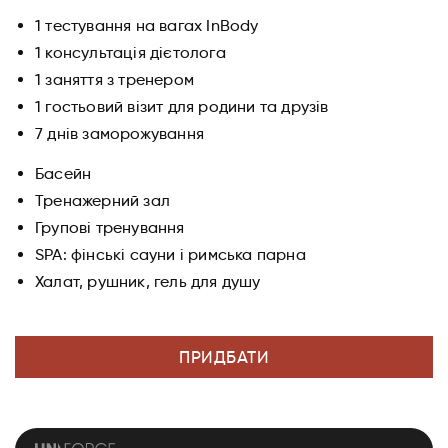
1 тестування на вагах InBody
1 консультація дієтолога
1 заняття з тренером
1 гостьовий візит для родини та друзів
7 днів заморожування
Басейн
Тренажерний зал
Групові тренування
SPA: фінські сауни і римська парна
Халат, рушник, гель для душу
ПРИДБАТИ