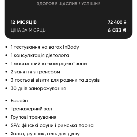
ЗДОРОВІ! ЩАСЛИВІ! УСПІШНІ!
12 МІСЯЦІВ
72 400 ₴
6 033 ₴
ЦІНА ЗА МІСЯЦЬ
1 тестування на вагах InBody
1 консультація дієтолога
1 масаж шийно-комірцевої зони
2 заняття з тренером
3 гостьові візити для родини та друзів
30 днів заморожування
Басейн
Тренажерний зал
Групові тренування
SPA: фінські сауни і римська парна
Халат, рушник, гель для душу