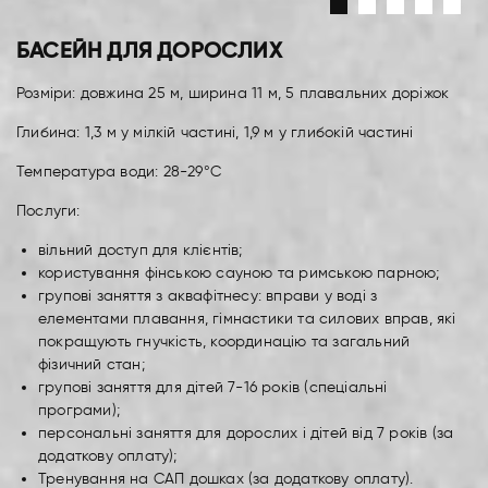
БАСЕЙН ДЛЯ ДОРОСЛИХ
Розміри: довжина 25 м, ширина 11 м, 5 плавальних доріжок
Глибина: 1,3 м у мілкій частині, 1,9 м у глибокій частині
Температура води: 28-29°C
Послуги:
вільний доступ для клієнтів;
користування фінською сауною та римською парною;
групові заняття з аквафітнесу: вправи у воді з
елементами плавання, гімнастики та силових вправ, які
покращують гнучкість, координацію та загальний
фізичний стан;
групові заняття для дітей 7-16 років (спеціальні
програми);
персональні заняття для дорослих і дітей від 7 років (за
додаткову оплату);
Тренування на САП дошках (за додаткову оплату).